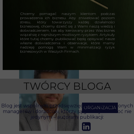
Chcemy pomagać naszym klientom podczas
prowadzenia ich biznesu. Aby zniwelować poziom
stresu, który towarzyszy każdej działalności
biznesowej, chcemy dzielić się z Wami naszą wiedzą i
doświadczeniem, tak aby kierowany przez Was biznes
wiązał się z najniższym możliwym ryzykiem. Artykuły
które tutaj chcemy publikować będą opisywać nasze
własne doświadczenia i obserwacje, które mamy
nadzieję pomogą Wam w minimalizacji ryzyk
biznesowych w Waszych Firmach.
TWÓRCY BLOGA
Blog jest wspólnym przedsięwzięciem doświadczonych
ORGANIZACJA
managerów i doradców, którzy są głównymi – choć nie
jedynymi – autorami publikacji: