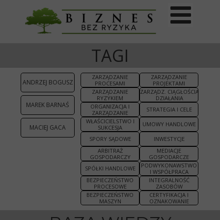
TAGI
ZARZĄDZANIE
ZARZĄDZANIE
ANDRZEJ BOGUSZ
PROCESAMI
PROJEKTAMI
ZARZĄDZANIE
ZARZĄDZ. CIĄGŁOŚCIĄ
RYZYKIEM
DZIAŁANIA
MAREK BARNAŚ
ORGANIZACJA I
STRATEGIA I CELE
ZARZĄDZANIE
WŁAŚCICIELSTWO I
UMOWY HANDLOWE
MACIEJ GACA
SUKCESJA
SPORY SĄDOWE
INWESTYCJE
ARBITRAŻ
MEDIACJE
GOSPODARCZY
GOSPODARCZE
PODWYKONAWSTWO
SPÓŁKI HANDLOWE
I WSPÓŁPRACA
BEZPIECZEŃSTWO
INTEGRALNOŚĆ
PROCESOWE
ZASOBÓW
BEZPIECZEŃSTWO
CERTYFIKACJA I
MASZYN
OZNAKOWANIE