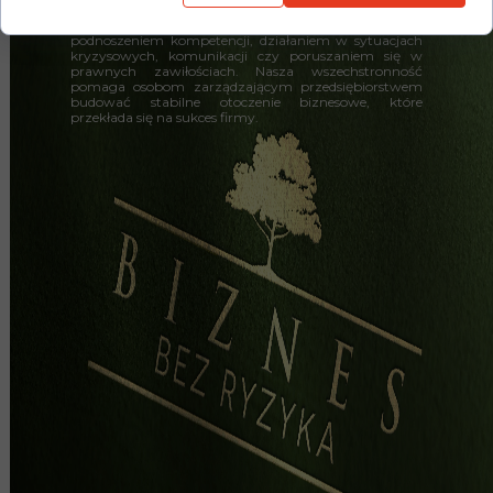
Jesteśmy ekspertami w dziedzinach związanych z
zarządzaniem, budowaniem organizacji,
podnoszeniem kompetencji, działaniem w sytuacjach
kryzysowych, komunikacji czy poruszaniem się w
prawnych zawiłościach. Nasza wszechstronność
pomaga osobom zarządzającym przedsiębiorstwem
budować stabilne otoczenie biznesowe, które
przekłada się na sukces firmy.