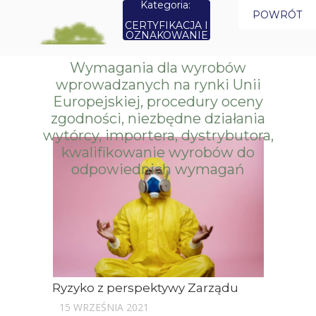
Kategoria:
POWRÓT
CERTYFIKACJA I
OZNAKOWANIE
Wymagania dla wyrobów
wprowadzanych na rynki Unii
Europejskiej, procedury oceny
zgodności, niezbędne działania
wytórcy, importera, dystrybutora,
kwalifikowanie wyrobów do
odpowiednich wymagań
Ryzyko z perspektywy Zarządu
15 WRZEŚNIA 2021