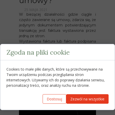
umowy?
25 MAJA 2021
W bieżącej działalności gdzie ciągle i
często zawierane są umowy, zdarza się, że
jedynym dokumentem potwierdzającym
transakcję jest faktura wystawiona przez
jedną ze stron.
Wystawiona faktura lub faktura podpisana
przez jedną ze stron jest dokumentem...
Zgoda na pliki cookie
Czytaj dalej →
Cookies to małe pliki danych, które są przechowywane na
Twoim urządzeniu podczas przeglądania stron
internetowych. Używamy ich do poprawy działania serwisu,
personalizacji treści, oraz analizy ruchu na stronie.
Dostosuj
Zezwól na wszystkie