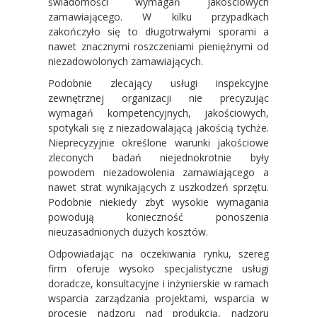
świadomości wymagań jakościowych
zamawiającego. W kilku przypadkach
zakończyło się to długotrwałymi sporami a
nawet znacznymi roszczeniami pieniężnymi od
niezadowolonych zamawiających.
Podobnie zlecający usługi inspekcyjne
zewnętrznej organizacji nie precyzując
wymagań kompetencyjnych, jakościowych,
spotykali się z niezadowalającą jakością tychże.
Nieprecyzyjnie określone warunki jakościowe
zleconych badań niejednokrotnie były
powodem niezadowolenia zamawiającego a
nawet strat wynikających z uszkodzeń sprzętu.
Podobnie niekiedy zbyt wysokie wymagania
powodują konieczność ponoszenia
nieuzasadnionych dużych kosztów.
Odpowiadając na oczekiwania rynku, szereg
firm oferuje wysoko specjalistyczne usługi
doradcze, konsultacyjne i inżynierskie w ramach
wsparcia zarządzania projektami, wsparcia w
procesie nadzoru nad produkcją, nadzoru